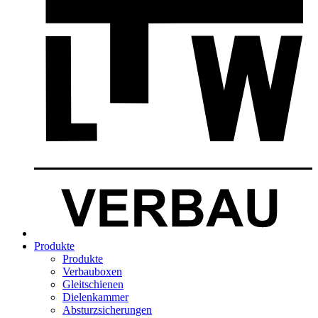
Produkte
Produkte
Verbauboxen
Gleitschienen
Dielenkammer
Absturzsicherungen